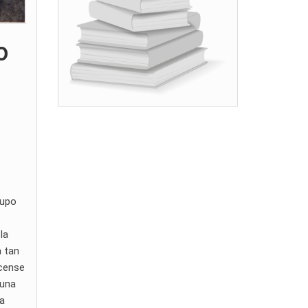
o
rupo
la
a tan
rcense
 una
la