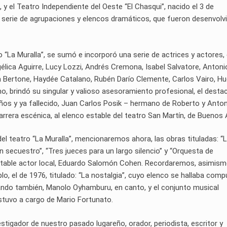
, y el Teatro Independiente del Oeste “El Chasqui”, nacido el 3 de
serie de agrupaciones y elencos dramáticos, que fueron desenvolv
ro “La Muralla”, se sumó e incorporó una serie de actrices y actores,
élica Aguirre, Lucy Lozzi, Andrés Cremona, Isabel Salvatore, Antoni
na Bertone, Haydée Catalano, Rubén Darío Clemente, Carlos Vairo, H
mo, brindó su singular y valioso asesoramiento profesional, el dest
ños y ya fallecido, Juan Carlos Posik – hermano de Roberto y Anton
rera escénica, al elenco estable del teatro San Martín, de Buenos A
el teatro “La Muralla”, mencionaremos ahora, las obras tituladas: “
un secuestro”, “Tres jueces para un largo silencio” y “Orquesta de
 notable actor local, Eduardo Salomón Cohen. Recordaremos, asimism
, el de 1976, titulado: “La nostalgia”, cuyo elenco se hallaba com
ando también, Manolo Oyhamburu, en canto, y el conjunto musical
estuvo a cargo de Mario Fortunato.
vestigador de nuestro pasado lugareño, orador, periodista, escritor y