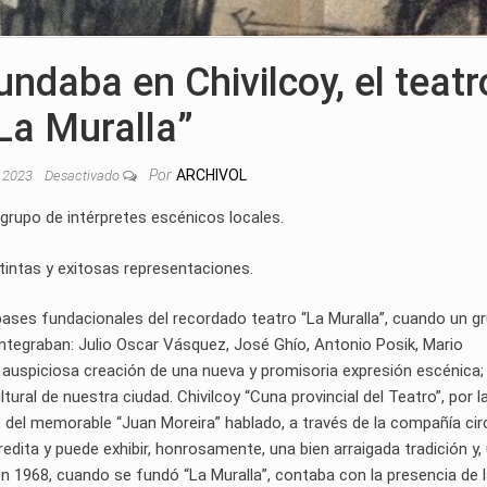
ndaba en Chivilcoy, el teatr
La Muralla”
Por
ARCHIVOL
, 2023
Desactivado
grupo de intérpretes escénicos locales.
stintas y exitosas representaciones.
 bases fundacionales del recordado teatro “La Muralla”, cuando un g
 integraban: Julio Oscar Vásquez, José Ghío, Antonio Posik, Mario
y auspiciosa creación de una nueva y promisoria expresión escénica; 
ltural de nuestra ciudad. Chivilcoy “Cuna provincial del Teatro”, por l
86, del memorable “Juan Moreira” hablado, a través de la compañía ci
edita y puede exhibir, honrosamente, una bien arraigada tradición y,
 en 1968, cuando se fundó “La Muralla”, contaba con la presencia de 