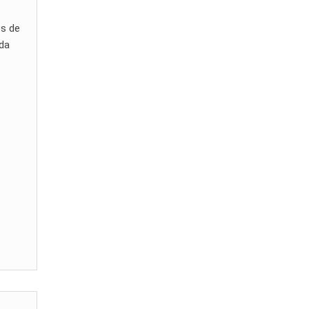
os de
ida