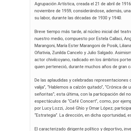
Agrupación Artística, creada el 21 de abril de 1916
noviembre de 1959; considerándose, además, una 
su labor, durante las décadas de 1930 y 1940.
Breve tiempo más tarde, al núcleo inicial del teat
nuestro medio, compuesto por Estela Callaci, Ang
Marangoni, María Ester Marangoni de Posik, Lilia
Oñativia, Zunilda Cancelo y Julio Salgado. Asimis
actor chivilcoyano, radicado en los ámbitos porte
quien perteneció, durante muchos años de gran car
De las aplaudidas y celebradas representaciones d
valija”, “Hablemos a calzón quitado”, “Crónica de 
señoritas”; esta última, con la participación del
espectáculos de “Café Concert”, como, por ejemplo
por Lucy Lozzi, José Ghío y Omar López; particip
“Estrategia”. La dirección, en dicha oportunidad, 
El caracterizado dirigente político y deportivo, in