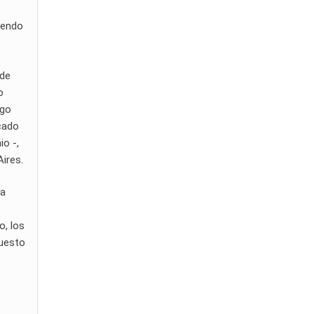
iendo
 de
o
ugo
acado
io -,
ires.
La
o, los
puesto