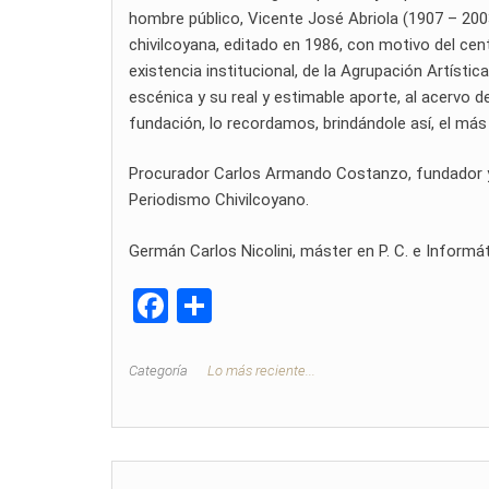
hombre público, Vicente José Abriola (1907 – 2003),
chivilcoyana, editado en 1986, con motivo del cen
existencia institucional, de la Agrupación Artístic
escénica y su real y estimable aporte, al acervo de
fundación, lo recordamos, brindándole así, el más
Procurador Carlos Armando Costanzo, fundador y di
Periodismo Chivilcoyano.
Germán Carlos Nicolini, máster en P. C. e Informát
F
C
a
o
ce
m
Categoría
Lo más reciente...
b
p
o
ar
o
tir