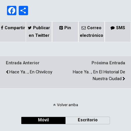
F
C
a
o
ce
m
Compartir
Publicar
Pin
Correo
SMS
b
p
en Twitter
electrónico
o
ar
o
tir
Entrada Anterior
Próxima Entrada
k
Hace Ya…, En Chivilcoy
Hace Ya…, En El Historial De
Nuestra Ciudad
Volver arriba
Móvil
Escritorio