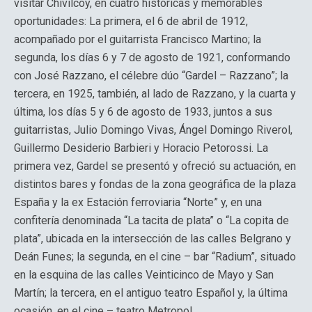
visitar Chivilcoy, en cuatro históricas y memorables
oportunidades: La primera, el 6 de abril de 1912,
acompañado por el guitarrista Francisco Martino; la
segunda, los días 6 y 7 de agosto de 1921, conformando
con José Razzano, el célebre dúo “Gardel – Razzano”; la
tercera, en 1925, también, al lado de Razzano, y la cuarta y
última, los días 5 y 6 de agosto de 1933, juntos a sus
guitarristas, Julio Domingo Vivas, Ángel Domingo Riverol,
Guillermo Desiderio Barbieri y Horacio Petorossi. La
primera vez, Gardel se presentó y ofreció su actuación, en
distintos bares y fondas de la zona geográfica de la plaza
España y la ex Estación ferroviaria “Norte” y, en una
confitería denominada “La tacita de plata” o “La copita de
plata”, ubicada en la intersección de las calles Belgrano y
Deán Funes; la segunda, en el cine – bar “Radium”, situado
en la esquina de las calles Veinticinco de Mayo y San
Martín; la tercera, en el antiguo teatro Español y, la última
ocasión, en el cine – teatro Metropol.