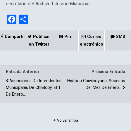
secretario del Archivo Literario Municipal.
F
C
a
o
ce
m
Compartir
Publicar
Pin
Correo
SMS
b
p
en Twitter
electrónico
o
ar
o
tir
Entrada Anterior
Próxima Entrada
k
Asunciones De Intendentes
Historia Chivilcoyana: Sucesos
Municipales De Chivilcoy, El 1
Del Mes De Enero…
De Enero…
Volver arriba