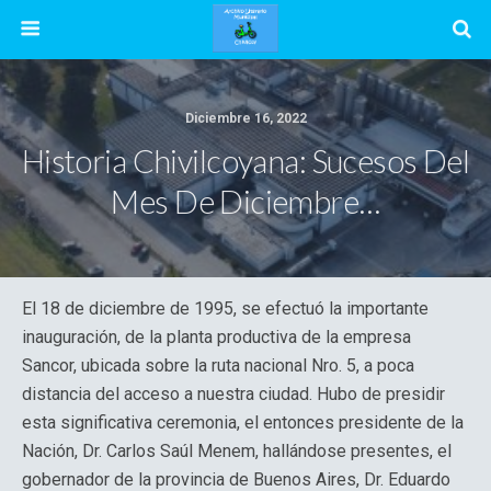
Diciembre 16, 2022
Historia Chivilcoyana: Sucesos Del
Mes De Diciembre…
El 18 de diciembre de 1995, se efectuó la importante
inauguración, de la planta productiva de la empresa
Sancor, ubicada sobre la ruta nacional Nro. 5, a poca
distancia del acceso a nuestra ciudad. Hubo de presidir
esta significativa ceremonia, el entonces presidente de la
Nación, Dr. Carlos Saúl Menem, hallándose presentes, el
gobernador de la provincia de Buenos Aires, Dr. Eduardo