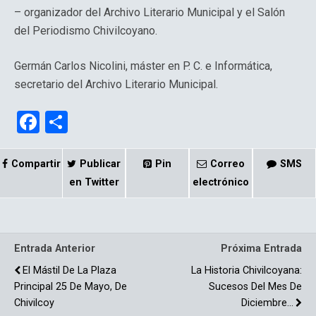
– organizador del Archivo Literario Municipal y el Salón
del Periodismo Chivilcoyano.
Germán Carlos Nicolini, máster en P. C. e Informática,
secretario del Archivo Literario Municipal.
F
C
a
o
ce
m
Compartir
Publicar
Pin
Correo
SMS
b
p
en Twitter
electrónico
o
ar
o
tir
Entrada Anterior
Próxima Entrada
k
El Mástil De La Plaza
La Historia Chivilcoyana:
Principal 25 De Mayo, De
Sucesos Del Mes De
Chivilcoy
Diciembre…