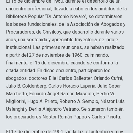
El 15 de diciembre de 1960, durante el desarrollo de un
encuentro profesional, llevado a cabo en los ámbitos de la
Biblioteca Popular “Dr. Antonio Novaro”, se determinaron
las bases fundacionales, de la Asociación de Abogados y
Procuradores, de Chivilcoy, que desarrolló durante varios
años, una sostenida y apreciable trayectoria, de índole
institucional. Las primeras reuniones, se habían realizado
a partir del 27 de noviembre de 1960, culminando,
finalmente, el 15 de diciembre, cuando se conformó la
citada entidad. En dicho encuentro, participaron los
abogados, doctores Eliel Carlos Ballester, Orlando Cufré,
Julio B. Goldenberg, Carlos Horacio Luparia, Julio César
Marchetto, Eduardo Ángel Ramón Massolo, Pedro W.
Migliorini, Hugo A. Prieto, Roberto A. Sempio, Néstor Luis
Uslenghi y Derlis Alejandro Vetrano. Se sumaron también,
los procuradores Néstor Román Puppo y Carlos Pinotti.
El 17 de diciembre de 1901, vio la luz, el auténtico y muy