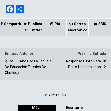
F
C
a
o
ce
m
Compartir
Publicar
Pin
Correo
SMS
b
p
en Twitter
electrónico
o
ar
o
tir
Entrada Anterior
Próxima Entrada
k
Los 35 Años De La Escuela
Responso Lunfa Para Un
De Educación Estética De
Perro Llamado León…
Chivilcoy
Volver arriba
Móvil
Escritorio