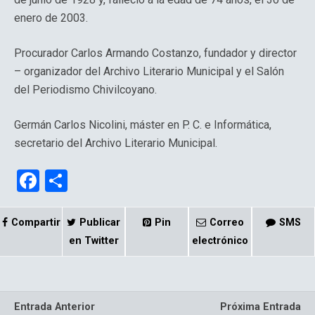
enero de 2003.
Procurador Carlos Armando Costanzo, fundador y director
– organizador del Archivo Literario Municipal y el Salón
del Periodismo Chivilcoyano.
Germán Carlos Nicolini, máster en P. C. e Informática,
secretario del Archivo Literario Municipal.
F
C
a
o
ce
m
Compartir
Publicar
Pin
Correo
SMS
b
p
en Twitter
electrónico
o
ar
o
tir
Entrada Anterior
Próxima Entrada