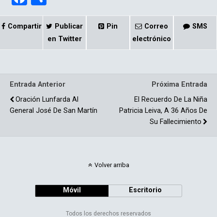
a
o
ce
m
Compartir
Publicar
Pin
Correo
SMS
b
p
en Twitter
electrónico
o
ar
o
tir
Entrada Anterior
Próxima Entrada
k
Oración Lunfarda Al
El Recuerdo De La Niña
General José De San Martín
Patricia Leiva, A 36 Años De
Su Fallecimiento
Volver arriba
Móvil
Escritorio
Todos los derechos reservados