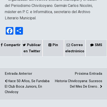
del Periodismo Chivilcoyano. Germán Carlos Nicolini,
máster en P. C. e Informática, secretario del Archivo
Literario Municipal.
F
C
a
o
ce
m
Compartir
Publicar
Pin
Correo
SMS
b
p
en Twitter
electrónico
o
ar
o
tir
Entrada Anterior
Próxima Entrada
k
Hace 50 Años, Se Fundaba
Historia Chivilcoyana: Sucesos
El Club Boca Juniors, En
Del Mes De Enero…
Chivilcoy