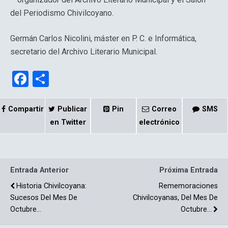
del Periodismo Chivilcoyano.
Germán Carlos Nicolini, máster en P. C. e Informática,
secretario del Archivo Literario Municipal.
F
C
a
o
ce
m
Compartir
Publicar
Pin
Correo
SMS
b
p
en Twitter
electrónico
o
ar
o
tir
Entrada Anterior
Próxima Entrada
k
Historia Chivilcoyana:
Rememoraciones
Sucesos Del Mes De
Chivilcoyanas, Del Mes De
Octubre…
Octubre...