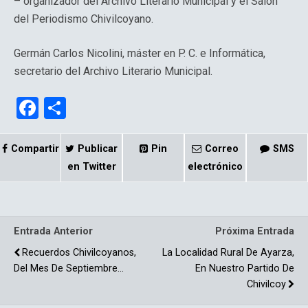
– organizador del Archivo Literario Municipal y el Salón
del Periodismo Chivilcoyano.
Germán Carlos Nicolini, máster en P. C. e Informática,
secretario del Archivo Literario Municipal.
F
C
a
o
ce
m
Compartir
Publicar
Pin
Correo
SMS
b
p
en Twitter
electrónico
o
ar
o
tir
Entrada Anterior
Próxima Entrada
k
Recuerdos Chivilcoyanos,
La Localidad Rural De Ayarza,
Del Mes De Septiembre…
En Nuestro Partido De
Chivilcoy