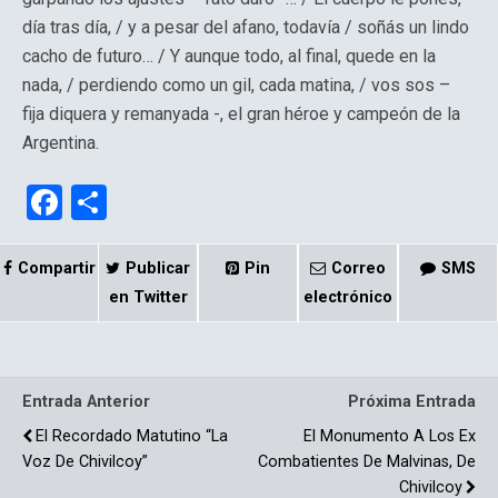
día tras día, / y a pesar del afano, todavía / soñás un lindo
cacho de futuro… / Y aunque todo, al final, quede en la
nada, / perdiendo como un gil, cada matina, / vos sos –
fija diquera y remanyada -, el gran héroe y campeón de la
Argentina.
F
C
a
o
ce
m
Compartir
Publicar
Pin
Correo
SMS
b
p
en Twitter
electrónico
o
ar
o
tir
Entrada Anterior
Próxima Entrada
k
El Recordado Matutino “La
El Monumento A Los Ex
Voz De Chivilcoy”
Combatientes De Malvinas, De
Chivilcoy