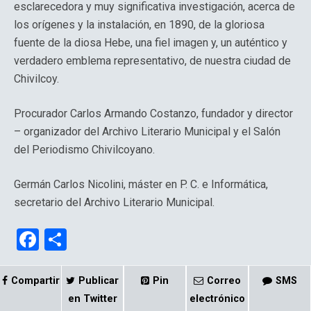
esclarecedora y muy significativa investigación, acerca de
los orígenes y la instalación, en 1890, de la gloriosa
fuente de la diosa Hebe, una fiel imagen y, un auténtico y
verdadero emblema representativo, de nuestra ciudad de
Chivilcoy.
Procurador Carlos Armando Costanzo, fundador y director
– organizador del Archivo Literario Municipal y el Salón
del Periodismo Chivilcoyano.
Germán Carlos Nicolini, máster en P. C. e Informática,
secretario del Archivo Literario Municipal.
F
C
a
o
ce
m
Compartir
Publicar
Pin
Correo
SMS
b
p
en Twitter
electrónico