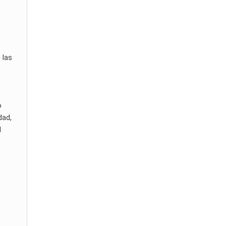
 las
o
dad,
l