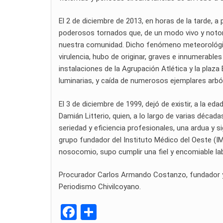
El 2 de diciembre de 2013, en horas de la tarde, a 
poderosos tornados que, de un modo vivo y notori
nuestra comunidad. Dicho fenómeno meteorológico
virulencia, hubo de originar, graves e innumerable
instalaciones de la Agrupación Atlética y la plaz
luminarias, y caída de numerosos ejemplares arbó
El 3 de diciembre de 1999, dejó de existir, a la ed
Damián Litterio, quien, a lo largo de varias déca
seriedad y eficiencia profesionales, una ardua y sig
grupo fundador del Instituto Médico del Oeste (IM
nosocomio, supo cumplir una fiel y encomiable labo
Procurador Carlos Armando Costanzo, fundador y di
Periodismo Chivilcoyano.
F
C