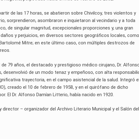
partir de las 17 horas, se abatieron sobre Chivilcoy, tres violentos y
o, sorprendieron, asombraron e inquietaron al vecindario y a toda
, de singular magnitud, excepcionales proporciones y, una gran
s daños y perjuicios, en diversos sectores geográficos locales, como
a Bartolomé Mitre; en este último caso, con múltiples destrozos de
reos.
ad de 79 años, el destacado y prestigioso médico cirujano, Dr. Alfons
das, desenvolvió de un modo tenaz y empeñoso, con alta responsabili
nificativa trayectoria, en el campo asistencial de la salud. Integró e
O), creado el 10 de febrero de 1958, y en el quirófano de dicho
r. El Dr. Alfonso Damían Litterio, había nacido en 1920.
rector – organizador del Archivo Literario Municipal y el Salón del