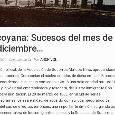
lcoyana: Sucesos del mes de
diciembre…
Por
ARCHIVOL
 2022
Desactivado
ión oficial, de la Asociación de Socorros Mutuos Italia, aprobándose
s sociales. Componían el núcleo creador, de dicha entidad, Francis
Recordemos que, en un comienzo, existió una sola entidad mutualista
va y la voluntad emprendedora y tesonera, del ilustre inmigrante Don
e la institución. El 20 de marzo de 1868, en virtud de serias
tegrantes, de esa entidad, de acuerdo con su lugar geográfico de
s del sur; se efectuó, entonces, una importante división, surgiendo así
presentativa de los inmigrantes del sur, y la Sociedad de Socorros