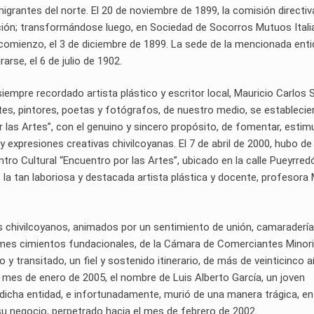
igrantes del norte. El 20 de noviembre de 1899, la comisión directiv
ción; transformándose luego, en Sociedad de Socorros Mutuos Itali
omienzo, el 3 de diciembre de 1899. La sede de la mencionada enti
arse, el 6 de julio de 1902.
siempre recordado artista plástico y escritor local, Mauricio Carlos 
tes, pintores, poetas y fotógrafos, de nuestro medio, se establecie
 las Artes”, con el genuino y sincero propósito, de fomentar, estimu
y expresiones creativas chivilcoyanas. El 7 de abril de 2000, hubo de
ntro Cultural “Encuentro por las Artes”, ubicado en la calle Pueyrred
d, la tan laboriosa y destacada artista plástica y docente, profesora 
s chivilcoyanos, animados por un sentimiento de unión, camaradería 
irmes cimientos fundacionales, de la Cámara de Comerciantes Minori
 y transitado, un fiel y sostenido itinerario, de más de veinticinco 
l mes de enero de 2005, el nombre de Luis Alberto García, un joven
dicha entidad, e infortunadamente, murió de una manera trágica, en
su negocio, perpetrado hacia el mes de febrero de 2002.