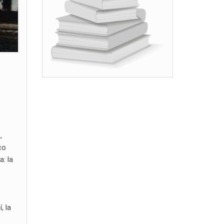
,
co
: la
, la