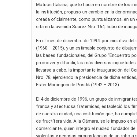
Mutuos Italiana, que lo hacía en nombre de los inm
la institución, propuso un cambio en la denomina
creada oficialmente, como puntualizamos, en un c
sita en la avenida Soarez Nro. 164, hubo de inaugur
En el mes de diciembre de 1994, por iniciativa del 
(1960 – 2015), y un estimable conjunto de dibujan
las bases fundacionales, del Grupo “Encuentro por
promover y difundir, las más diversas inquietudes 
llevarse a cabo, la importante inauguración del Ce
Nro. 78; ejerciendo la presidencia de dicha entida
Ester Marangoni de Posdik (1942 – 2013).
El 4 de diciembre de 1996, un grupo de inmigrante
franca y afectuosa fraternidad, estableció los f
de nuestra ciudad; una institución que, ha cumplido
de fructífera vida. A la Cámara, se le impuso en e
comerciante, quien integró el núcleo fundador de 
violentas y penosas circunstancias de un robo a 