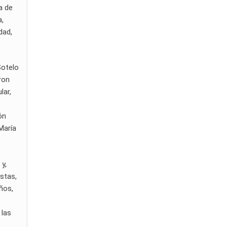
a de
a,
dad,
Sotelo
ron
lar,
ón
María
y,
stas,
años,
 las