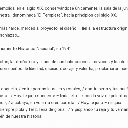
lida, en el siglo XIX, conservándose únicamente, la sala de la jur
tral, denominada “El Templete”, hacia principios del siglo XX.
tarde, merced al proyecto, el diseño – fiel a la estructura origina
Buschiazzo…
numento Histórico Nacional”, en 1941…
tos, la atmósfera y el aire de sus habitaciones, las voces y los du
con sueños de libertad, decisión, coraje y valentía, proclamaron nue
coqueta, / entre postas laureles y rosales, / con tu pinta y tus su
eta… / Hoy, te juno sonriente – linda jeta -, / con la voz de pulentas
 -, / a cabayo, en volanta o en carreta… / Hoy, te juno – reliquia
siempre piola y feliz, llena de gloria… / Y pispiando tu reja y tu ventan
tén de nuestra historia.