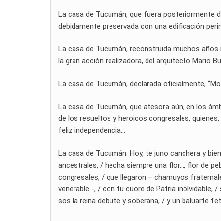
La casa de Tucumán, que fuera posteriormente demo
debidamente preservada con una edificación perime
La casa de Tucumán, reconstruida muchos años más 
la gran acción realizadora, del arquitecto Mario 
La casa de Tucumán, declarada oficialmente, “Mo
La casa de Tucumán, que atesora aún, en los ámbi
de los resueltos y heroicos congresales, quienes, 
feliz independencia…
La casa de Tucumán: Hoy, te juno canchera y bien 
ancestrales, / hecha siempre una flor…, flor de peb
congresales, / que llegaron – chamuyos fraternales
venerable -, / con tu cuore de Patria inolvidable, / 
sos la reina debute y soberana, / y un baluarte fe