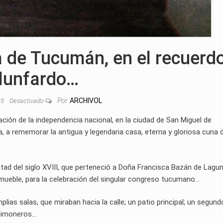
a de Tucumán, en el recuerd
lunfardo…
Por
ARCHIVOL
025
Desactivado
ración de la independencia nacional, en la ciudad de San Miguel de
a, a rememorar la antigua y legendaria casa, eterna y gloriosa cuna 
ad del siglo XVIII, que perteneció a Doña Francisca Bazán de Lagun
nmueble, para la celebración del singular congreso tucumano…
as salas, que miraban hacia la calle; un patio principal; un segund
y limoneros…