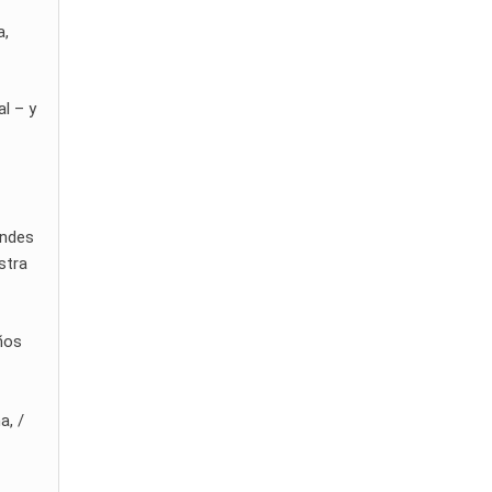
a,
l – y
endes
stra
eños
a, /