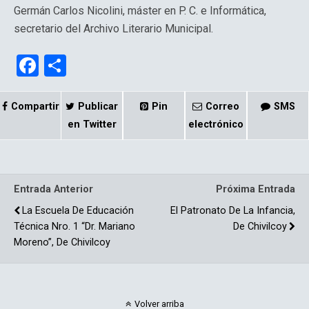
Germán Carlos Nicolini, máster en P. C. e Informática,
secretario del Archivo Literario Municipal.
F
C
a
o
ce
m
Compartir
Publicar
Pin
Correo
SMS
b
p
en Twitter
electrónico
o
ar
o
tir
Entrada Anterior
Próxima Entrada
k
La Escuela De Educación
El Patronato De La Infancia,
Técnica Nro. 1 “Dr. Mariano
De Chivilcoy
Moreno”, De Chivilcoy
Volver arriba