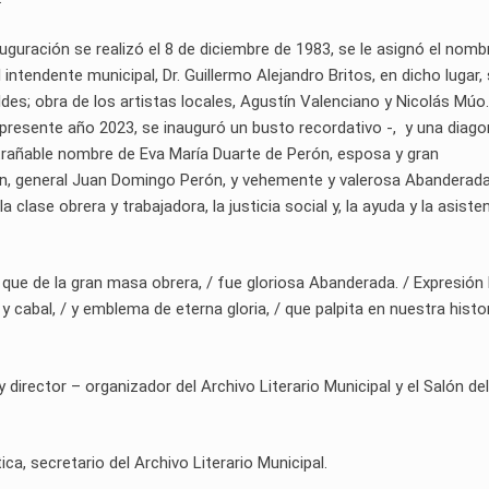
nauguración se realizó el 8 de diciembre de 1983, se le asignó el nomb
 intendente municipal, Dr. Guillermo Alejandro Britos, en dicho lugar,
es; obra de los artistas locales, Agustín Valenciano y Nicolás Múo.
presente año 2023, se inauguró un busto recordativo -, y una diagon
ntrañable nombre de Eva María Duarte de Perón, esposa y gran
ón, general Juan Domingo Perón, y vehemente y valerosa Abanderad
a clase obrera y trabajadora, la justicia social y, la ayuda y la asiste
que de la gran masa obrera, / fue gloriosa Abanderada. / Expresión 
 y cabal, / y emblema de eterna gloria, / que palpita en nuestra histor
rector – organizador del Archivo Literario Municipal y el Salón del
ica, secretario del Archivo Literario Municipal.