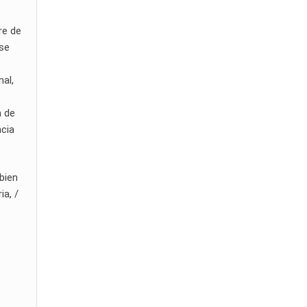
re de
 se
al,
a de
ncia
bien
ia, /