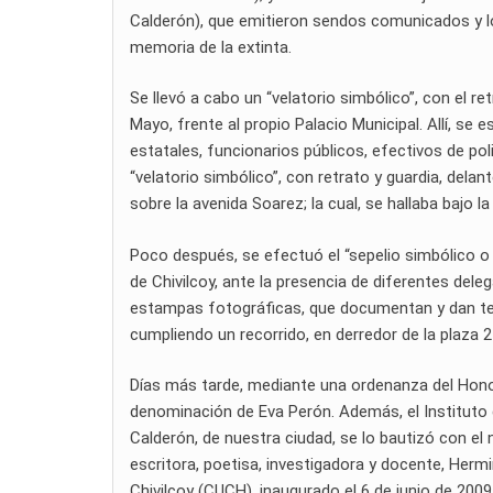
Calderón), que emitieron sendos comunicados y lo
memoria de la extinta.
Se llevó a cabo un “velatorio simbólico”, con el ret
Mayo, frente al propio Palacio Municipal. Allí, s
estatales, funcionarios públicos, efectivos de po
“velatorio simbólico”, con retrato y guardia, dela
sobre la avenida Soarez; la cual, se hallaba bajo 
Poco después, se efectuó el “sepelio simbólico o
de Chivilcoy, ante la presencia de diferentes dele
estampas fotográficas, que documentan y dan tes
cumpliendo un recorrido, en derredor de la plaza 
Días más tarde, mediante una ordenanza del Honor
denominación de Eva Perón. Además, el Instituto d
Calderón, de nuestra ciudad, se lo bautizó con el 
escritora, poetisa, investigadora y docente, Hermi
Chivilcoy (CUCH), inaugurado el 6 de junio de 2009