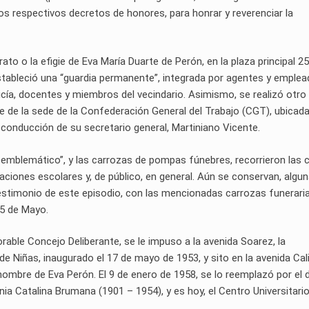
s respectivos decretos de honores, para honrar y reverenciar la
rato o la efigie de Eva María Duarte de Perón, en la plaza principal 2
e estableció una “guardia permanente”, integrada por agentes y emple
licía, docentes y miembros del vecindario. Asimismo, se realizó otro
nte de la sede de la Confederación General del Trabajo (CGT), ubicad
la conducción de su secretario general, Martiniano Vicente.
 emblemático”, y las carrozas de pompas fúnebres, recorrieron las c
gaciones escolares y, de público, en general. Aún se conservan, algu
timonio de este episodio, con las mencionadas carrozas funeraria
25 de Mayo.
able Concejo Deliberante, se le impuso a la avenida Soarez, la
e Niñas, inaugurado el 17 de mayo de 1953, y sito en la avenida Cal
nombre de Eva Perón. El 9 de enero de 1958, se lo reemplazó por el d
nia Catalina Brumana (1901 – 1954), y es hoy, el Centro Universitari
.