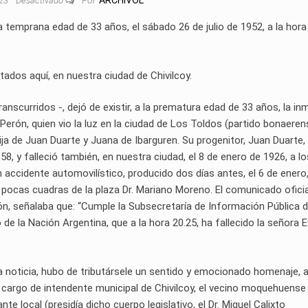
Por
ARCHIVOL
023
Desactivado
a temprana edad de 33 años, el sábado 26 de julio de 1952, a la hora
ados aquí, en nuestra ciudad de Chivilcoy.
anscurridos -, dejó de existir, a la prematura edad de 33 años, la in
erón, quien vio la luz en la ciudad de Los Toldos (partido bonaeren
a de Juan Duarte y Juana de Ibarguren. Su progenitor, Juan Duarte,
58, y falleció también, en nuestra ciudad, el 8 de enero de 1926, a l
n accidente automovilístico, producido dos días antes, el 6 de enero
s pocas cuadras de la plaza Dr. Mariano Moreno. El comunicado oficia
n, señalaba que: “Cumple la Subsecretaría de Información Pública d
de la Nación Argentina, que a la hora 20.25, ha fallecido la señora 
a noticia, hubo de tributársele un sentido y emocionado homenaje, 
l cargo de intendente municipal de Chivilcoy, el vecino moquehuense
te local (presidía dicho cuerpo legislativo, el Dr. Miguel Calixto