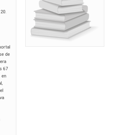
 20.
mortal
se de
 era
os 67
, en
l,
el
Eva
a