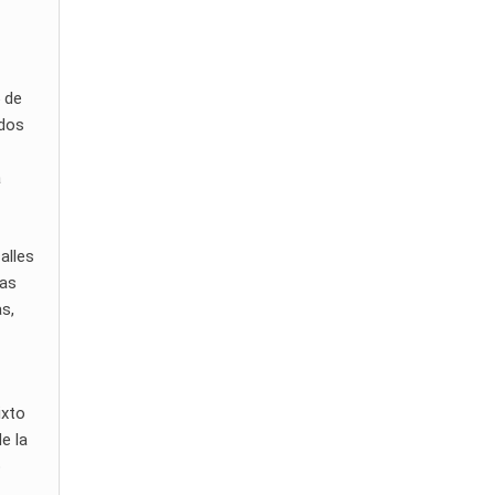
5 de
ados
a
alles
nas
s,
ixto
e la
o