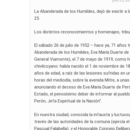
julio 25, 2
La Abanderada de los Humildes, dejó de existir a l
25.
Los distintos reconocimientos y homenajes, tribut
El sábado 26 de julio de 1952 – hace ya, 71 años tr
Abanderada de los Humildes, Eva María Duarte de P
General Viamonte), el 7 de mayo de 1919, como hij
chivilcoyano: había nacido el 1 de noviembre de 18
años de edad, a raíz de las lesiones sufridas en u
horas del mediodía, sobre la avenida Mitre, a una
anunciando el deceso de Eva María Duarte de Peró
Estado, el penosísimo deber de informar al pueblo 
Perón, Jefa Espiritual de la Nación”.
En nuestra ciudad, conocida la infausta y luctuos
través de las autoridades de la comuna (ejercía e
Pascual Falabella), y el Honorable Concejo Deliberan