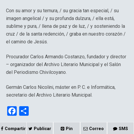
Con su amor y su ternura, / su gracia tan especial, / su
imagen angelical / y su profunda dulzura, / ella está,
sublime y pura, / llena de paz y de luz, / y sosteniendo la
cruz / de la santa redención, / graba en nuestro corazón /
el camino de Jesús.
Procurador Carlos Armando Costanzo, fundador y director
– organizador del Archivo Literario Municipal y el Salón
del Periodismo Chivilcoyano.
Germán Carlos Nicolini, máster en P. C. e Informática,
secretario del Archivo Literario Municipal.
F
C
a
o
ce
m
Compartir
Publicar
Pin
Correo
SMS