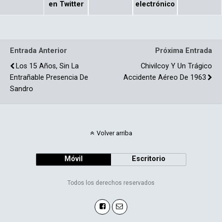
b
p
en Twitter
electrónico
o
ar
o
tir
Entrada Anterior
Próxima Entrada
k
Los 15 Años, Sin La
Chivilcoy Y Un Trágico
Entrañable Presencia De
Accidente Aéreo De 1963
Sandro
Volver arriba
Móvil
Escritorio
Todos los derechos reservados