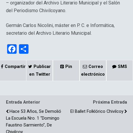
– organizador del Archivo Literario Municipal y el Salón
del Periodismo Chivilcoyano.
Germán Carlos Nicolini, máster en P. C. e Informática,
secretario del Archivo Literario Municipal.
F
C
a
o
ce
m
Compartir
Publicar
Pin
Correo
SMS
b
p
en Twitter
electrónico
o
ar
o
tir
Entrada Anterior
Próxima Entrada
k
Hace 53 Años, Se Demolió
El Ballet Folklórico Chivilcoy
La Escuela Nro. 1 “Domingo
Faustino Sarmiento”, De
Chivilcoy