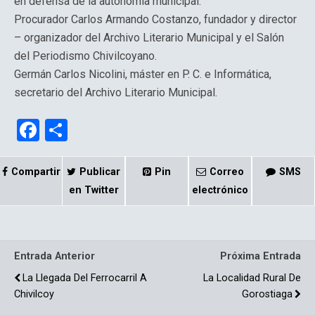
en defensa de la autonomía municipal.
Procurador Carlos Armando Costanzo, fundador y director
– organizador del Archivo Literario Municipal y el Salón
del Periodismo Chivilcoyano.
Germán Carlos Nicolini, máster en P. C. e Informática,
secretario del Archivo Literario Municipal.
F
C
a
o
ce
m
Compartir
Publicar
Pin
Correo
SMS
b
p
en Twitter
electrónico
o
ar
o
tir
Entrada Anterior
Próxima Entrada
k
La Llegada Del Ferrocarril A
La Localidad Rural De
Chivilcoy
Gorostiaga