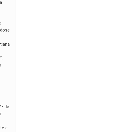
la
e
ndose
tiana.
”,
o
27 de
r
te el