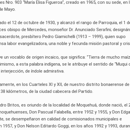
tes Nro. 903 “María Elisa Figueroa”, creado en 1965, con su sede, en 
 de Mayo.
ado el 12 de octubre de 1930, y alcanzó el rango de Parroquia, el 1 d
nces obispo de Mercedes, monseñor Dr. Anunciado Serafini; designá
e sacerdote, presbítero Pedro Giamichelli (1913 – 1999), quien supo
ensa labor evangelizadora, una noble y fecunda misión pastoral y cris
 un vocablo de origen incaico, que significa: “Tierra de mucho maíz
ismo, a esta palabra indígena, se le atribuye el sentido de “Muqui 
 interjección, de índole admirativa.
mente, en los Cuarteles XI y XII, de nuestro distrito bonaerense de
s 38 kilómetros, de la ciudad cabecera del Partido.
andro Britos, es oriundo de la localidad de Moquehuá, donde nació, el 
moquehuenses, Don Pascual Falabella, entre 1952 y 1955, y Don Edga
arte, se desempeñaron en calidad de comisionados municipales e
en 1957, y Don Nelson Editardo Goggi, en los años 1992 y 1993, duran