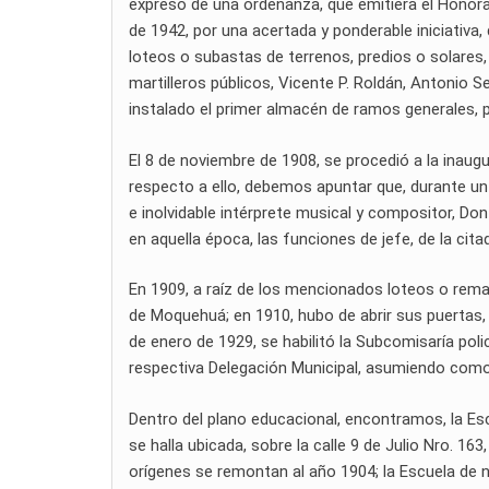
expreso de una ordenanza, que emitiera el Honorab
de 1942, por una acertada y ponderable iniciativa
loteos o subastas de terrenos, predios o solares, 
martilleros públicos, Vicente P. Roldán, Antonio S
instalado el primer almacén de ramos generales,
El 8 de noviembre de 1908, se procedió a la inaugur
respecto a ello, debemos apuntar que, durante un 
e inolvidable intérprete musical y compositor, Do
en aquella época, las funciones de jefe, de la cit
En 1909, a raíz de los mencionados loteos o remate
de Moquehuá; en 1910, hubo de abrir sus puertas,
de enero de 1929, se habilitó la Subcomisaría polic
respectiva Delegación Municipal, asumiendo como 
Dentro del plano educacional, encontramos, la Escu
se halla ubicada, sobre la calle 9 de Julio Nro. 16
orígenes se remontan al año 1904; la Escuela de ni