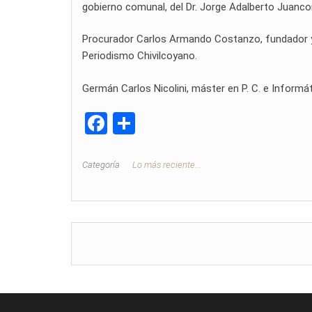
gobierno comunal, del Dr. Jorge Adalberto Juanco
Procurador Carlos Armando Costanzo, fundador y di
Periodismo Chivilcoyano.
Germán Carlos Nicolini, máster en P. C. e Informát
F
C
a
o
ce
m
Categoría
Lo más reciente...
b
p
o
ar
o
tir
k