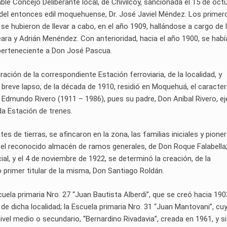
le Concejo Deliberante local, de Chivilcoy, sancionada el 15 de oct
, del entonces edil moquehuense, Dr. José Javiel Méndez. Los primer
se hubieron de llevar a cabo, en el año 1909, hallándose a cargo de 
eara y Adrián Menéndez. Con anterioridad, hacia el año 1900, se habí
 perteneciente a Don José Pascua.
ación de la correspondiente Estación ferroviaria, de la localidad, y
breve lapso, de la década de 1910, residió en Moquehuá, el caracte
n Edmundo Rivero (1911 – 1986), pues su padre, Don Aníbal Rivero, ej
ada Estación de trenes.
s de tierras, se afincaron en la zona, las familias iniciales y pioner
 el reconocido almacén de ramos generales, de Don Roque Falabella;
ial, y el 4 de noviembre de 1922, se determinó la creación, de la
primer titular de la misma, Don Santiago Roldán.
ela primaria Nro. 27 “Juan Bautista Alberdi”, que se creó hacia 190
3, de dicha localidad; la Escuela primaria Nro. 31 “Juan Mantovani”, cu
vel medio o secundario, “Bernardino Rivadavia”, creada en 1961, y s