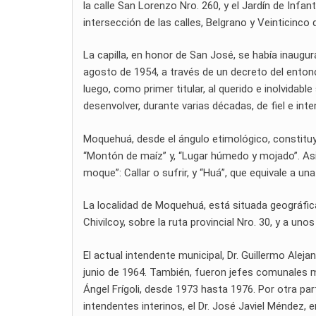
la calle San Lorenzo Nro. 260, y el Jardín de Infan
intersección de las calles, Belgrano y Veinticinco
La capilla, en honor de San José, se había inaugur
agosto de 1954, a través de un decreto del ento
luego, como primer titular, al querido e inolvidabl
desenvolver, durante varias décadas, de fiel e int
Moquehuá, desde el ángulo etimológico, constituye
“Montón de maíz” y, “Lugar húmedo y mojado”. Asim
moque”: Callar o sufrir, y “Huá”, que equivale a una
La localidad de Moquehuá, está situada geográfica
Chivilcoy, sobre la ruta provincial Nro. 30, y a uno
El actual intendente municipal, Dr. Guillermo Alej
junio de 1964. También, fueron jefes comunales 
Ángel Frígoli, desde 1973 hasta 1976. Por otra p
intendentes interinos, el Dr. José Javiel Méndez, 