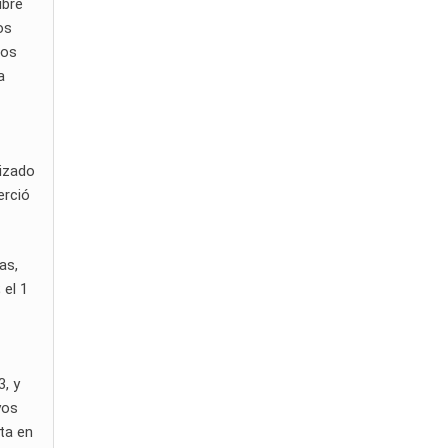
ubre
os
los
a
rizado
erció
as,
 el 1
3, y
yos
ita en