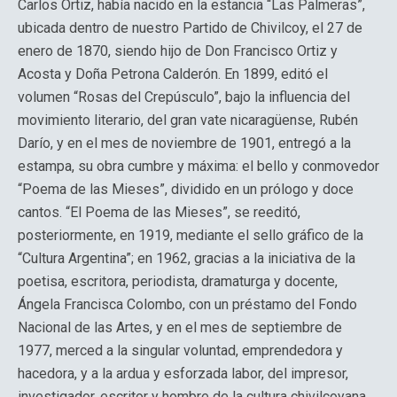
Carlos Ortiz, había nacido en la estancia “Las Palmeras”,
ubicada dentro de nuestro Partido de Chivilcoy, el 27 de
enero de 1870, siendo hijo de Don Francisco Ortiz y
Acosta y Doña Petrona Calderón. En 1899, editó el
volumen “Rosas del Crepúsculo”, bajo la influencia del
movimiento literario, del gran vate nicaragüense, Rubén
Darío, y en el mes de noviembre de 1901, entregó a la
estampa, su obra cumbre y máxima: el bello y conmovedor
“Poema de las Mieses”, dividido en un prólogo y doce
cantos. “El Poema de las Mieses”, se reeditó,
posteriormente, en 1919, mediante el sello gráfico de la
“Cultura Argentina”; en 1962, gracias a la iniciativa de la
poetisa, escritora, periodista, dramaturga y docente,
Ángela Francisca Colombo, con un préstamo del Fondo
Nacional de las Artes, y en el mes de septiembre de
1977, merced a la singular voluntad, emprendedora y
hacedora, y a la ardua y esforzada labor, del impresor,
investigador, escritor y hombre de la cultura chivilcoyana,