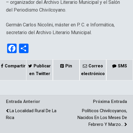
– organizador del Archivo Literario Municipal y el Salón
del Periodismo Chivilcoyano.
Germán Carlos Nicolini, máster en P. C. e Informática,
secretario del Archivo Literario Municipal.
F
C
a
o
ce
m
Compartir
Publicar
Pin
Correo
SMS
b
p
en Twitter
electrónico
o
ar
o
tir
Entrada Anterior
Próxima Entrada
k
La Localidad Rural De La
Políticos Chivilcoyanos,
Rica
Nacidos En Los Meses De
Febrero Y Marzo…