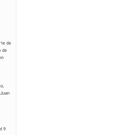
rte de
o de
en
co,
 Juan
l 9