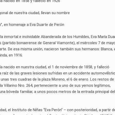
ía nacido en 1858 y falleció en 1926
agonal de nuestra ciudad, llevan su nombre
co”, en homenaje a Eva Duarte de Perón
 la inmortal e inolvidable Abanderada de los Humildes, Eva María Dua
dos (partido bonaerense de General Viamonte), el miércoles 7 de may
uarte. De esa misma unión, nacieron también sus hermanos: Blanca, 
inda, en 1916.
ía nacido en nuestra ciudad, el 1 de noviembre de 1858, y falleció
 a raíz de las graves lesiones sufridas en un accidente automovilísti
a unas tres cuadras de la plaza Moreno, el 6 de enero. Los restos de
a Villarino Nro. 264, perteneciente a uno de sus yernos legítimos,
una bóveda familiar, a unos pocos metros de la entrada principal del
ad, el Instituto de Niñas “Eva Perón” – con posterioridad, a partir de