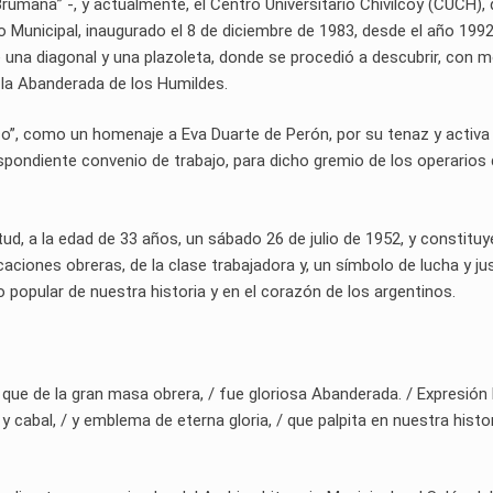
Brumana” -, y actualmente, el Centro Universitario Chivilcoy (CUCH),
vo Municipal, inaugurado el 8 de diciembre de 1983, desde el año 1992,
 una diagonal y una plazoleta, donde se procedió a descubrir, con m
 la Abanderada de los Humildes.
fico”, como un homenaje a Eva Duarte de Perón, por su tenaz y activa
espondiente convenio de trabajo, para dicho gremio de los operarios 
tud, a la edad de 33 años, un sábado 26 de julio de 1952, y constituy
caciones obreras, de la clase trabajadora y, un símbolo de lucha y jus
 popular de nuestra historia y en el corazón de los argentinos.
que de la gran masa obrera, / fue gloriosa Abanderada. / Expresión 
 y cabal, / y emblema de eterna gloria, / que palpita en nuestra histor