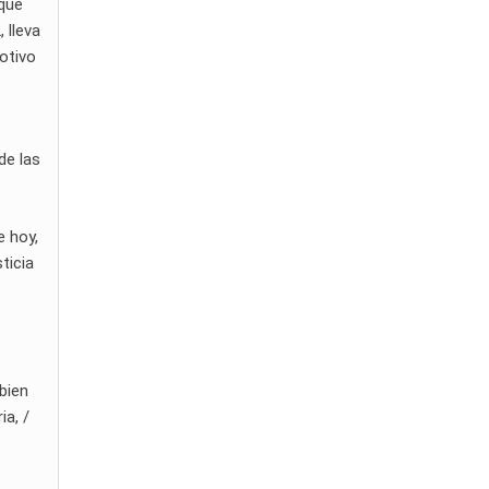
 que
 lleva
otivo
de las
e hoy,
ticia
bien
ia, /