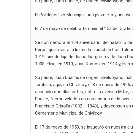
Su padre, Juan Duarte, de origen chivilcoyano, hab
El Polideportivo Municipal, una plazoleta y una di
El 7 de mayo se celebra también el “Día del Gráfi
Se conmemora el 104 aniversario, del natalicio de
Perón, quien viera la luz en la ciudad de Los Tol
1919; siendo hija de Juana Ibarguren y de Juan D
1908, Elisa, en 1910, Juan Ramón, en 1914 y, Herm
Su padre, Juan Duarte, de origen chivilcoyano, hab
también, aquí, en Chivilcoy, el 8 de enero de 1926,
acaecido dos días antes, sobre la avenida Mitre, 
Duarte, fueron velados en una casona de la avenid
Francisco Grisolía (1882 – 1940), y descansan en 
Cementerio Municipal de Chivilcoy.
El 17 de mayo de 1953, se inauguró en nuestra ciud