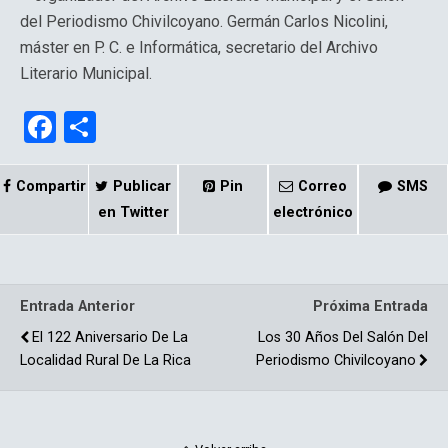
del Periodismo Chivilcoyano. Germán Carlos Nicolini,
máster en P. C. e Informática, secretario del Archivo
Literario Municipal.
F
C
a
o
ce
m
Compartir
Publicar
Pin
Correo
SMS
b
p
en Twitter
electrónico
o
ar
o
tir
Entrada Anterior
Próxima Entrada
k
El 122 Aniversario De La
Los 30 Años Del Salón Del
Localidad Rural De La Rica
Periodismo Chivilcoyano