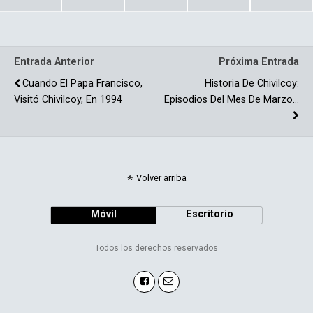
b
p
o
ar
o
tir
Entrada Anterior
Próxima Entrada
k
Cuando El Papa Francisco,
Historia De Chivilcoy:
Visitó Chivilcoy, En 1994
Episodios Del Mes De Marzo…
Volver arriba
Móvil
Escritorio
Todos los derechos reservados