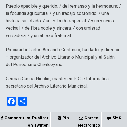
Pueblo apacible y querido, / del remanso y la hermosura; /
la fecunda agricultura, / y un trabajo sostenido. / Una
historia sin olvido, / un colorido especial, / y un vínculo
vecinal, / de fibra noble y sincera, / con amistad
verdadera, / y un abrazo fraternal.
Procurador Carlos Armando Costanzo, fundador y director
– organizador del Archivo Literario Municipal y el Salón
del Periodismo Chivilcoyano.
Germán Carlos Nicolini, máster en P. C. e Informática,
secretario del Archivo Literario Municipal.
F
C
a
o
ce
m
Compartir
Publicar
Pin
Correo
SMS
en Twitter
electrónico