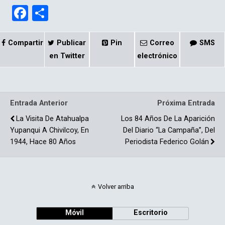
F
C
a
o
ce
m
Compartir
Publicar
Pin
Correo
SMS
b
p
en Twitter
electrónico
o
ar
o
tir
Entrada Anterior
Próxima Entrada
k
La Visita De Atahualpa
Los 84 Años De La Aparición
Yupanqui A Chivilcoy, En
Del Diario “La Campaña”, Del
1944, Hace 80 Años
Periodista Federico Golán
Volver arriba
Móvil
Escritorio