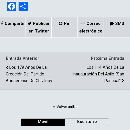
F
C
a
o
ce
m
Compartir
Publicar
Pin
Correo
SMS
b
p
en Twitter
electrónico
o
ar
o
tir
Entrada Anterior
Próxima Entrada
k
Los 179 Años De La
Los 114 Años De La
Creación Del Partido
Inauguración Del Asilo “San
Bonaerense De Chivilcoy
Pascual”
Volver arriba
Móvil
Escritorio