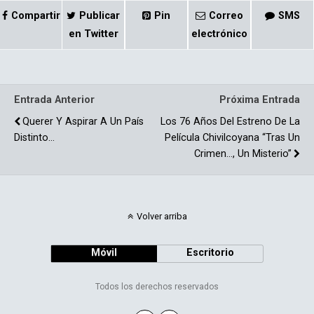
ce
m
Compartir
Publicar
Pin
Correo
SMS
b
p
en Twitter
electrónico
o
ar
o
tir
Entrada Anterior
Próxima Entrada
k
Querer Y Aspirar A Un País
Los 76 Años Del Estreno De La
Distinto…
Película Chivilcoyana “Tras Un
Crimen…, Un Misterio”
Volver arriba
Móvil
Escritorio
Todos los derechos reservados