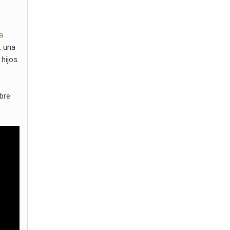
a
, una
hijos.
mbre