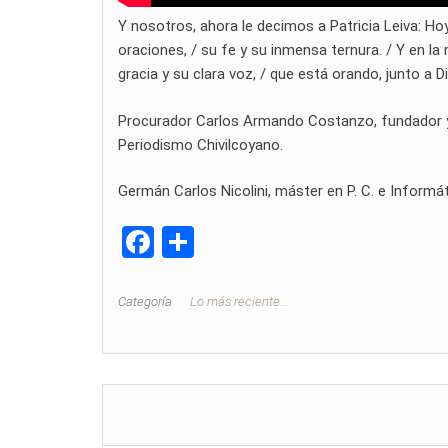
Y nosotros, ahora le decimos a Patricia Leiva: H
oraciones, / su fe y su inmensa ternura. / Y en la 
gracia y su clara voz, / que está orando, junto a Di
Procurador Carlos Armando Costanzo, fundador y di
Periodismo Chivilcoyano.
Germán Carlos Nicolini, máster en P. C. e Informáti
F
C
a
o
ce
m
Categoría
Lo más reciente...
b
p
o
ar
o
tir
k