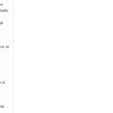
es
 bello
ga
ce, la
 el
 de