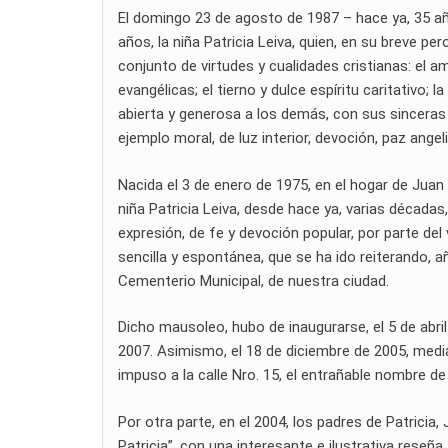
El domingo 23 de agosto de 1987 – hace ya, 35 años
años, la niña Patricia Leiva, quien, en su breve pe
conjunto de virtudes y cualidades cristianas: el a
evangélicas; el tierno y dulce espíritu caritativo; l
abierta y generosa a los demás, con sus sinceras 
ejemplo moral, de luz interior, devoción, paz angel
Nacida el 3 de enero de 1975, en el hogar de Juan
niña Patricia Leiva, desde hace ya, varias década
expresión, de fe y devoción popular, por parte de
sencilla y espontánea, que se ha ido reiterando, 
Cementerio Municipal, de nuestra ciudad.
Dicho mausoleo, hubo de inaugurarse, el 5 de abril
2007. Asimismo, el 18 de diciembre de 2005, medi
impuso a la calle Nro. 15, el entrañable nombre de 
Por otra parte, en el 2004, los padres de Patrici
Patricia”, con una interesante e ilustrativa rese