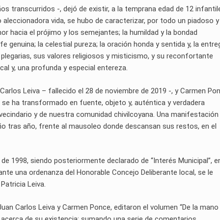
 transcurridos -, dejó de existir, a la temprana edad de 12 infantil
ro aleccionadora vida, se hubo de caracterizar, por todo un piadoso y
mor hacia el prójimo y los semejantes; la humildad y la bondad
a fe genuina; la celestial pureza; la oración honda y sentida y, la entre
plegarias, sus valores religiosos y misticismo, y su reconfortante
ical y, una profunda y especial entereza.
 Carlos Leiva – fallecido el 28 de noviembre de 2019 -, y Carmen Pon
s, se ha transformado en fuente, objeto y, auténtica y verdadera
l vecindario y de nuestra comunidad chivilcoyana. Una manifestación
año tras año, frente al mausoleo donde descansan sus restos, en el
 de 1998, siendo posteriormente declarado de “Interés Municipal”, en
ante una ordenanza del Honorable Concejo Deliberante local, se le
Patricia Leiva.
a, Juan Carlos Leiva y Carmen Ponce, editaron el volumen “De la mano
ña, acerca de su existencia; sumando una serie de comentarios,