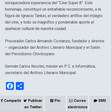
enriquecedora experiencia del “Cine Super 8”. Este
homenaje, constituyó un entrañable reconocimiento, a la
figura de Ignacio Tankel, el verdadero artífice del milagro
del cine, y todo su magnífico y ponderable aporte al
quehacer cultural de nuestra ciudad.
Procurador Carlos Armando Costanzo, fundador y director
– organizador del Archivo Literario Municipal y el Salón
del Periodismo Chivilcoyano.
Germán Carlos Nicolini, máster en P. C. e Informática,
secretario del Archivo Literario Municipal.
F
C
a
o
ce
m
Compartir
Publicar
Pin
Correo
SMS
b
p
en Twitter
electrónico