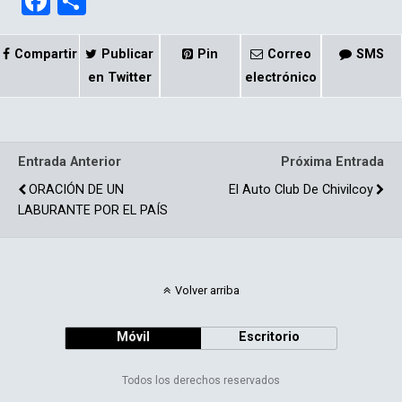
F
C
a
o
ce
m
Compartir
Publicar
Pin
Correo
SMS
b
p
en Twitter
electrónico
o
ar
o
tir
Entrada Anterior
Próxima Entrada
k
ORACIÓN DE UN
El Auto Club De Chivilcoy
LABURANTE POR EL PAÍS
Volver arriba
Móvil
Escritorio
Todos los derechos reservados