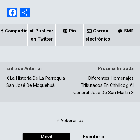
F
C
a
o
ce
m
Compartir
Publicar
Pin
Correo
SMS
b
p
en Twitter
electrónico
o
ar
o
tir
Entrada Anterior
Próxima Entrada
k
La Historia De La Parroquia
Diferentes Homenajes
San José De Moquehuá
Tributados En Chivilcoy, Al
General José De San Martín
Volver arriba
Móvil
Escritorio