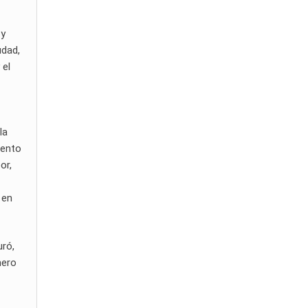
 y
udad,
 el
la
iento
or,
 en
uró,
mero