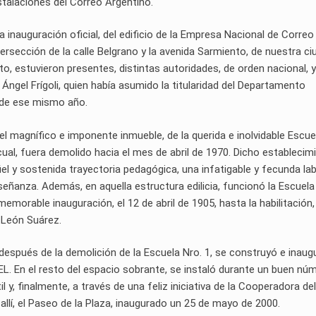
instalaciones del Correo Argentino.
a inauguración oficial, del edificio de la Empresa Nacional de Correo
sección de la calle Belgrano y la avenida Sarmiento, de nuestra ci
to, estuvieron presentes, distintas autoridades, de orden nacional, y
Ángel Frígoli, quien había asumido la titularidad del Departamento
, de ese mismo año.
 el magnífico e imponente inmueble, de la querida e inolvidable Escue
cual, fuera demolido hacia el mes de abril de 1970. Dicho establecim
l y sostenida trayectoria pedagógica, una infatigable y fecunda lab
señanza. Además, en aquella estructura edilicia, funcionó la Escuela
orable inauguración, el 12 de abril de 1905, hasta la habilitación,
é León Suárez.
, después de la demolición de la Escuela Nro. 1, se construyó e inaug
. En el resto del espacio sobrante, se instaló durante un buen nú
l y, finalmente, a través de una feliz iniciativa de la Cooperadora del
 allí, el Paseo de la Plaza, inaugurado un 25 de mayo de 2000.