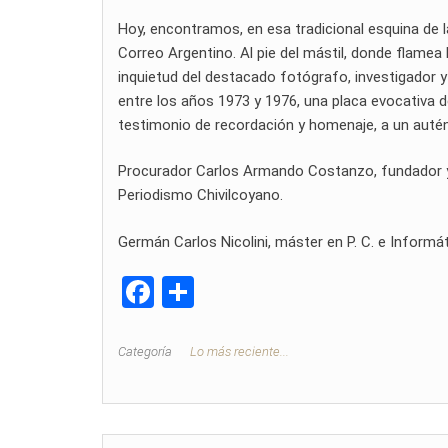
Hoy, encontramos, en esa tradicional esquina de la
Correo Argentino. Al pie del mástil, donde flamea
inquietud del destacado fotógrafo, investigador y 
entre los años 1973 y 1976, una placa evocativa 
testimonio de recordación y homenaje, a un autént
Procurador Carlos Armando Costanzo, fundador y di
Periodismo Chivilcoyano.
Germán Carlos Nicolini, máster en P. C. e Informát
F
C
a
o
ce
m
Categoría
Lo más reciente...
b
p
o
ar