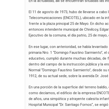
En la actualidad, allí se encuentran situadas las 
El 11 de agosto de 1973, hubo de llevarse a cabo l
Telecomunicaciones (ENCOTEL), ubicado en la inter
frente a la plaza principal 25 de Mayo. En dicho ac
entonces intendente municipal de Chivilcoy, Edgar 
Ejecutivo de la comuna, el día patrio, 25 de mayo
En ese lugar, con anterioridad, se había levantado
primaria Nro. 1 “Domingo Faustino Sarmiento”, el 
educativo, cumplió durante muchas décadas, de fie
dentro del campo de la instrucción pública y la en
Normal “Domingo Faustino Sarmiento”, desde su mem
1912, de su actual sede, sobre la avenida Dr. Jos
En una porción de la superficie del terreno baldío
como decíamos, el edificio de la empresa ENCOTEL
de años, una simpática y atrayente calesita infanti
Hospital Municipal “Dr. Santiago Fornos”, se erigió