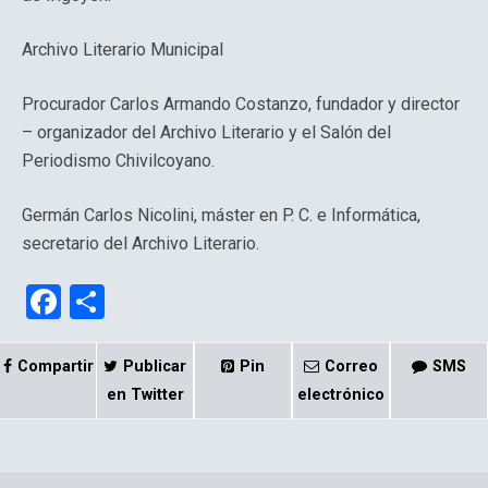
Archivo Literario Municipal
Procurador Carlos Armando Costanzo, fundador y director
– organizador del Archivo Literario y el Salón del
Periodismo Chivilcoyano.
Germán Carlos Nicolini, máster en P. C. e Informática,
secretario del Archivo Literario.
F
C
a
o
ce
m
Compartir
Publicar
Pin
Correo
SMS
b
p
en Twitter
electrónico
o
ar
o
tir