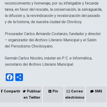
reconocimiento y homenaje, por su infatigable y fecunda
tarea, en favor del rescate, la conservación, la salvaguarda,
la difusión y, la reivindicación y revalorización del pasado
y de la historia, de nuestra ciudad de Chivilcoy.
Procurador Carlos Armando Costanzo, fundador y director
– organizador del Archivo Literario Municipal y el Salón
del Periodismo Chivilcoyano.
Germán Carlos Nicolini, máster en P. C. e Informática,
secretario del Archivo Literario Municipal.
F
C
a
o
ce
m
Compartir
Publicar
Pin
Correo
SMS
b
p
en Twitter
electrónico