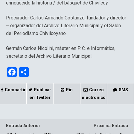
enriquecido la historia / del básquet de Chivilcoy.
Procurador Carlos Armando Costanzo, fundador y director
– organizador del Archivo Literario Municipal y el Salón
del Periodismo Chivilcoyano.
Germán Carlos Nicolini, máster en P. C. e Informática,
secretario del Archivo Literario Municipal.
F
C
a
o
ce
m
Compartir
Publicar
Pin
Correo
SMS
b
p
en Twitter
electrónico
o
ar
o
tir
Entrada Anterior
Próxima Entrada
k