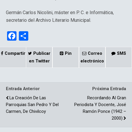
Germán Carlos Nicolini, máster en P. C. e Informática,
secretario del Archivo Literario Municipal.
F
C
a
o
ce
m
Compartir
Publicar
Pin
Correo
SMS
b
p
en Twitter
electrónico
o
ar
o
tir
Entrada Anterior
Próxima Entrada
k
La Creación De Las
Recordando Al Gran
Parroquias San Pedro Y Del
Periodista Y Docente, José
Carmen, De Chivilcoy
Ramón Ponce (1942 –
2000)