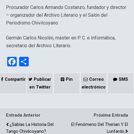
Procurador Carlos Armando Costanzo, fundador y director
– organizador del Archivo Literario y el Salón del
Periodismo Chivilcoyano.
Germán Carlos Nicolini, máster en P. C. e Informática,
secretario del Archivo Literario.
F
C
a
o
ce
m
Compartir
Publicar
Pin
Correo
SMS
b
p
en Twitter
electrónico
o
ar
o
tir
Entrada Anterior
Próxima Entrada
k
¿Sabías La Historia Del
El Fenómeno Del Therian Y El
Tango Chivilcoyano?
Lunfardo