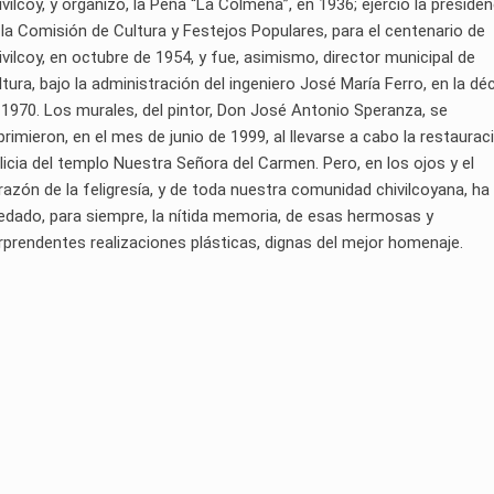
ivilcoy, y organizó, la Peña “La Colmena”, en 1936; ejerció la presiden
 la Comisión de Cultura y Festejos Populares, para el centenario de
ivilcoy, en octubre de 1954, y fue, asimismo, director municipal de
ltura, bajo la administración del ingeniero José María Ferro, en la d
 1970. Los murales, del pintor, Don José Antonio Speranza, se
primieron, en el mes de junio de 1999, al llevarse a cabo la restaurac
ilicia del templo Nuestra Señora del Carmen. Pero, en los ojos y el
razón de la feligresía, y de toda nuestra comunidad chivilcoyana, ha
edado, para siempre, la nítida memoria, de esas hermosas y
rprendentes realizaciones plásticas, dignas del mejor homenaje.