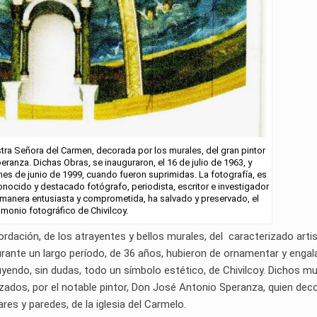
tra Señora del Carmen, decorada por los murales, del gran pintor
ranza. Dichas Obras, se inauguraron, el 16 de julio de 1963, y
mes de junio de 1999, cuando fueron suprimidas. La fotografía, es
onocido y destacado fotógrafo, periodista, escritor e investigador
a manera entusiasta y comprometida, ha salvado y preservado, el
imonio fotográfico de Chivilcoy.
ordación, de los atrayentes y bellos murales, del caracterizado arti
rante un largo período, de 36 años, hubieron de ornamentar y engal
endo, sin dudas, todo un símbolo estético, de Chivilcoy. Dichos mu
ados, por el notable pintor, Don José Antonio Speranza, quien deco
res y paredes, de la iglesia del Carmelo.