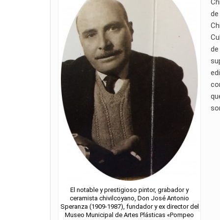
Ch
de
Ch
Cu
de
su
ed
co
qu
so
El notable y prestigioso pintor, grabador y
ceramista chivilcoyano, Don José Antonio
Speranza (1909-1987), fundador y ex director del
Museo Municipal de Artes Plásticas «Pompeo