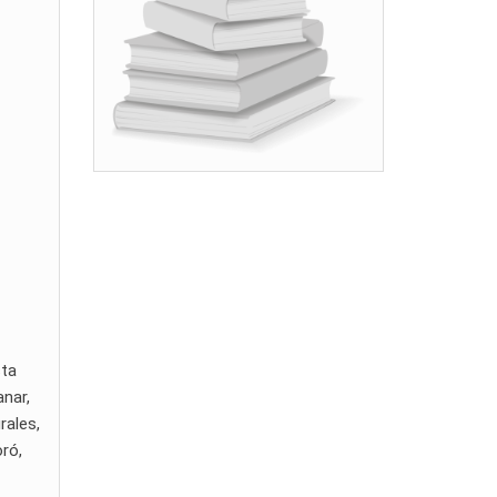
sta
anar,
rales,
ró,