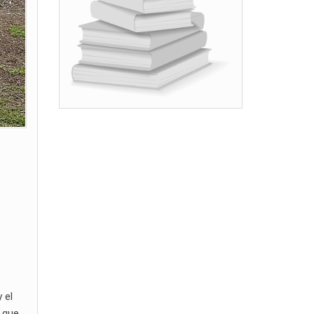
 el
 que