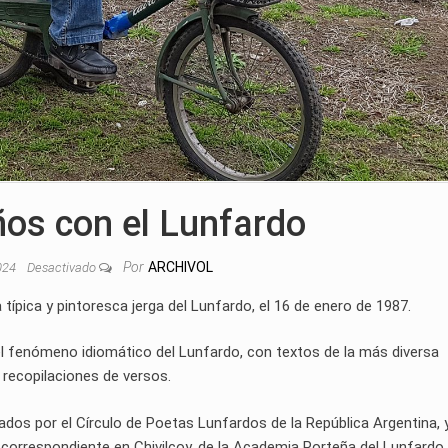
ños con el Lunfardo
Por
ARCHIVOL
2024
Desactivado
típica y pintoresca jerga del Lunfardo, el 16 de enero de 1987.
 el fenómeno idiomático del Lunfardo, con textos de la más diversa
o recopilaciones de versos.
dos por el Círculo de Poetas Lunfardos de la República Argentina, y
correspondiente en Chivilcoy, de la Academia Porteña del Lunfardo,