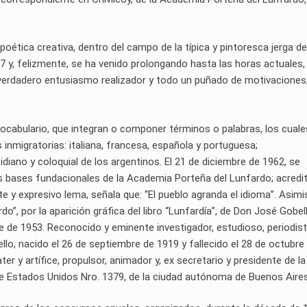
poética creativa, dentro del campo de la típica y pintoresca jerga de
7 y, felizmente, se ha venido prolongando hasta las horas actuales,
verdadero entusiasmo realizador y todo un puñado de motivaciones
 vocabulario, que integran o componer términos o palabras, los cuale
 inmigratorias: italiana, francesa, española y portuguesa;
idiano y coloquial de los argentinos. El 21 de diciembre de 1962, se
as bases fundacionales de la Academia Porteña del Lunfardo; acredi
te y expresivo lema, señala que: “El pueblo agranda el idioma”. Asim
do”, por la aparición gráfica del libro “Lunfardía”, de Don José Gobel
re de 1953. Reconocido y eminente investigador, estudioso, periodist
ello, nacido el 26 de septiembre de 1919 y fallecido el 28 de octubre
ter y artífice, propulsor, animador y, ex secretario y presidente de la
le Estados Unidos Nro. 1379, de la ciudad autónoma de Buenos Aires