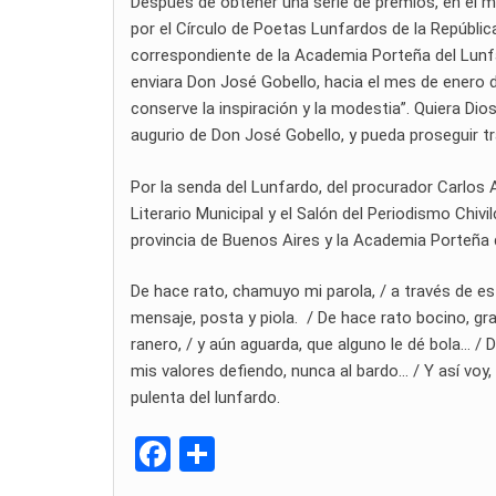
Después de obtener una serie de premios, en el m
por el Círculo de Poetas Lunfardos de la Repúbli
correspondiente de la Academia Porteña del Lunfa
enviara Don José Gobello, hacia el mes de enero d
conserve la inspiración y la modestia”. Quiera Di
augurio de Don José Gobello, y pueda proseguir t
Por la senda del Lunfardo, del procurador Carlos
Literario Municipal y el Salón del Periodismo Chi
provincia de Buenos Aires y la Academia Porteña 
De hace rato, chamuyo mi parola, / a través de est
mensaje, posta y piola. / De hace rato bocino, gr
ranero, / y aún aguarda, que alguno le dé bola… / D
mis valores defiendo, nunca al bardo… / Y así voy,
pulenta del lunfardo.
F
C
a
o