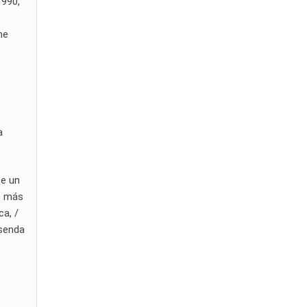
1990,
me
a
te un
te más
ca, /
 senda