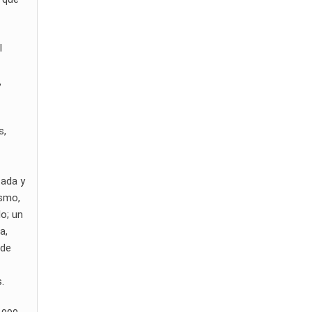
l
,
s,
tada y
ismo,
lo; un
a,
 de
.