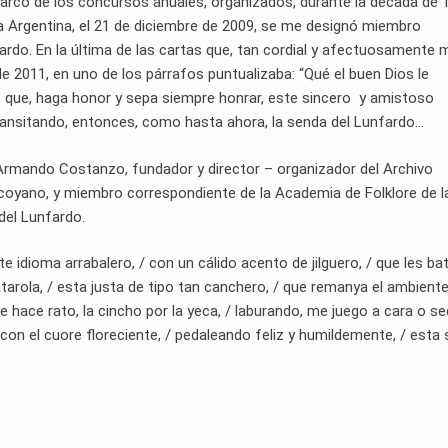
arco de los concursos anuales, organizados, durante la década de 
ca Argentina, el 21 de diciembre de 2009, se me designó miembro
rdo. En la última de las cartas que, tan cordial y afectuosamente 
e 2011, en uno de los párrafos puntualizaba: “Qué el buen Dios le
os que, haga honor y sepa siempre honrar, este sincero y amistoso
ransitando, entonces, como hasta ahora, la senda del Lunfardo…
 Armando Costanzo, fundador y director – organizador del Archivo
vilcoyano, y miembro correspondiente de la Academia de Folklore de l
del Lunfardo.
e idioma arrabalero, / con un cálido acento de jilguero, / que les ba
atarola, / esta justa de tipo tan canchero, / que remanya el ambien
e hace rato, la cincho por la yeca, / laburando, me juego a cara o se
 con el cuore floreciente, / pedaleando feliz y humildemente, / esta