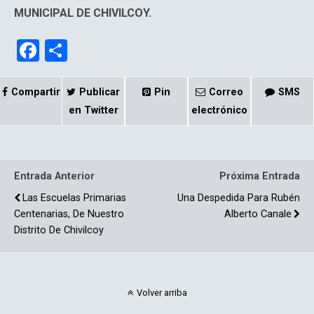
MUNICIPAL DE CHIVILCOY.
F
C
a
o
ce
m
Compartir
Publicar
Pin
Correo
SMS
b
p
en Twitter
electrónico
o
ar
o
tir
Entrada Anterior
Próxima Entrada
k
Las Escuelas Primarias
Una Despedida Para Rubén
Centenarias, De Nuestro
Alberto Canale
Distrito De Chivilcoy
Volver arriba