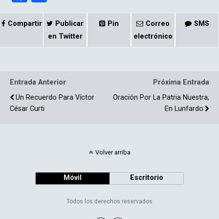
a
o
ce
m
Compartir
Publicar
Pin
Correo
SMS
b
p
en Twitter
electrónico
o
ar
o
tir
Entrada Anterior
Próxima Entrada
k
Un Recuerdo Para Víctor
Oración Por La Patria Nuestra,
César Curti
En Lunfardo
Volver arriba
Móvil
Escritorio
Todos los derechos reservados