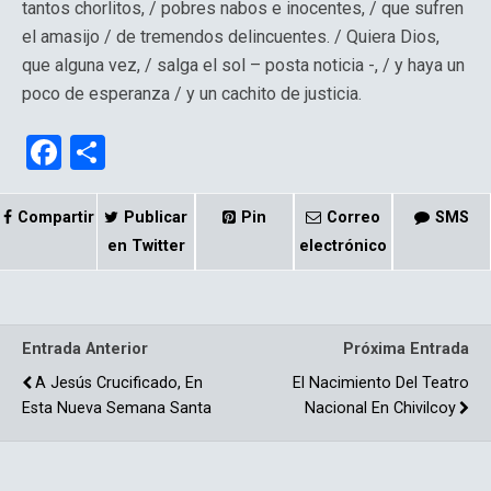
tantos chorlitos, / pobres nabos e inocentes, / que sufren
el amasijo / de tremendos delincuentes. / Quiera Dios,
que alguna vez, / salga el sol – posta noticia -, / y haya un
poco de esperanza / y un cachito de justicia.
F
C
a
o
ce
m
Compartir
Publicar
Pin
Correo
SMS
b
p
en Twitter
electrónico
o
ar
o
tir
Entrada Anterior
Próxima Entrada
k
A Jesús Crucificado, En
El Nacimiento Del Teatro
Esta Nueva Semana Santa
Nacional En Chivilcoy