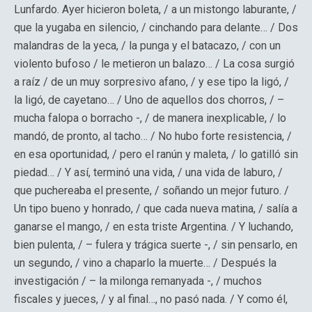
Lunfardo. Ayer hicieron boleta, / a un mistongo laburante, /
que la yugaba en silencio, / cinchando para delante… / Dos
malandras de la yeca, / la punga y el batacazo, / con un
violento bufoso / le metieron un balazo… / La cosa surgió
a raíz / de un muy sorpresivo afano, / y ese tipo la ligó, /
la ligó, de cayetano… / Uno de aquellos dos chorros, / –
mucha falopa o borracho -, / de manera inexplicable, / lo
mandó, de pronto, al tacho… / No hubo forte resistencia, /
en esa oportunidad, / pero el ranún y maleta, / lo gatilló sin
piedad… / Y así, terminó una vida, / una vida de laburo, /
que puchereaba el presente, / soñando un mejor futuro. /
Un tipo bueno y honrado, / que cada nueva matina, / salía a
ganarse el mango, / en esta triste Argentina. / Y luchando,
bien pulenta, / – fulera y trágica suerte -, / sin pensarlo, en
un segundo, / vino a chaparlo la muerte… / Después la
investigación / – la milonga remanyada -, / muchos
fiscales y jueces, / y al final…, no pasó nada. / Y como él,