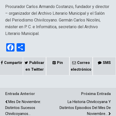
Procurador Carlos Armando Costanzo, fundador y director
– organizador del Archivo Literario Municipal y el Salón
del Periodismo Chivilcoyano. Germán Carlos Nicolini,
máster en P. C. e Informática, secretario del Archivo
Literario Municipal.
F
C
a
o
ce
m
Compartir
Publicar
Pin
Correo
SMS
b
p
en Twitter
electrónico
o
ar
o
tir
Entrada Anterior
Próxima Entrada
k
Mes De Noviembre:
La Historia Chivilcoyana Y
Distintos Sucesos
Distintos Episodios Del Mes De
Chivilcoyanos…
Noviembre…