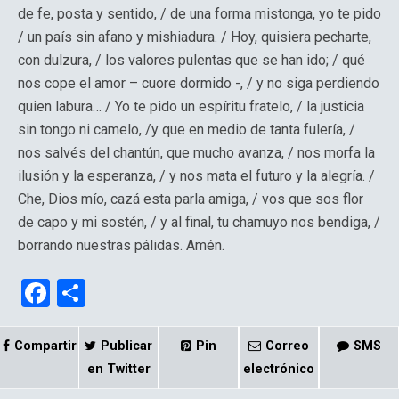
de fe, posta y sentido, / de una forma mistonga, yo te pido
/ un país sin afano y mishiadura. / Hoy, quisiera pecharte,
con dulzura, / los valores pulentas que se han ido; / qué
nos cope el amor – cuore dormido -, / y no siga perdiendo
quien labura… / Yo te pido un espíritu fratelo, / la justicia
sin tongo ni camelo, /y que en medio de tanta fulería, /
nos salvés del chantún, que mucho avanza, / nos morfa la
ilusión y la esperanza, / y nos mata el futuro y la alegría. /
Che, Dios mío, cazá esta parla amiga, / vos que sos flor
de capo y mi sostén, / y al final, tu chamuyo nos bendiga, /
borrando nuestras pálidas. Amén.
F
C
a
o
ce
m
Compartir
Publicar
Pin
Correo
SMS
b
p
en Twitter
electrónico