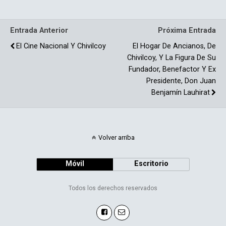
o
ar
o
tir
Entrada Anterior
Próxima Entrada
k
El Cine Nacional Y Chivilcoy
El Hogar De Ancianos, De
Chivilcoy, Y La Figura De Su
Fundador, Benefactor Y Ex
Presidente, Don Juan
Benjamín Lauhirat
Volver arriba
Móvil
Escritorio
Todos los derechos reservados