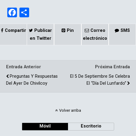
F
C
a
o
ce
m
Compartir
Publicar
Pin
Correo
SMS
b
p
en Twitter
electrónico
o
ar
o
tir
Entrada Anterior
Próxima Entrada
k
Preguntas Y Respuestas
El 5 De Septiembre Se Celebra
Del Ayer De Chivilcoy
El “Día Del Lunfardo”
Volver arriba
Móvil
Escritorio