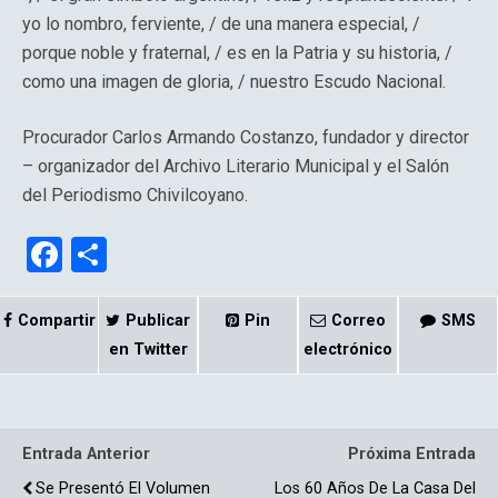
yo lo nombro, ferviente, / de una manera especial, /
porque noble y fraternal, / es en la Patria y su historia, /
como una imagen de gloria, / nuestro Escudo Nacional.
Procurador Carlos Armando Costanzo, fundador y director
– organizador del Archivo Literario Municipal y el Salón
del Periodismo Chivilcoyano.
F
C
a
o
ce
m
Compartir
Publicar
Pin
Correo
SMS
b
p
en Twitter
electrónico
o
ar
o
tir
Entrada Anterior
Próxima Entrada
k
Se Presentó El Volumen
Los 60 Años De La Casa Del