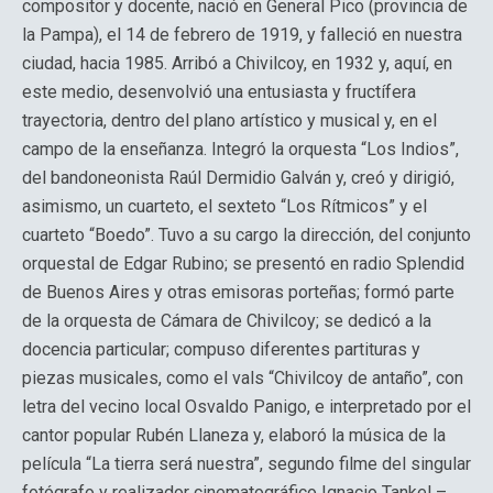
compositor y docente, nació en General Pico (provincia de
la Pampa), el 14 de febrero de 1919, y falleció en nuestra
ciudad, hacia 1985. Arribó a Chivilcoy, en 1932 y, aquí, en
este medio, desenvolvió una entusiasta y fructífera
trayectoria, dentro del plano artístico y musical y, en el
campo de la enseñanza. Integró la orquesta “Los Indios”,
del bandoneonista Raúl Dermidio Galván y, creó y dirigió,
asimismo, un cuarteto, el sexteto “Los Rítmicos” y el
cuarteto “Boedo”. Tuvo a su cargo la dirección, del conjunto
orquestal de Edgar Rubino; se presentó en radio Splendid
de Buenos Aires y otras emisoras porteñas; formó parte
de la orquesta de Cámara de Chivilcoy; se dedicó a la
docencia particular; compuso diferentes partituras y
piezas musicales, como el vals “Chivilcoy de antaño”, con
letra del vecino local Osvaldo Panigo, e interpretado por el
cantor popular Rubén Llaneza y, elaboró la música de la
película “La tierra será nuestra”, segundo filme del singular
fotógrafo y realizador cinematográfico Ignacio Tankel –