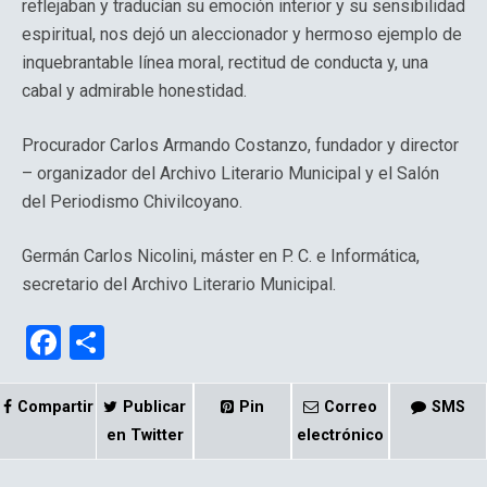
reflejaban y traducían su emoción interior y su sensibilidad
espiritual, nos dejó un aleccionador y hermoso ejemplo de
inquebrantable línea moral, rectitud de conducta y, una
cabal y admirable honestidad.
Procurador Carlos Armando Costanzo, fundador y director
– organizador del Archivo Literario Municipal y el Salón
del Periodismo Chivilcoyano.
Germán Carlos Nicolini, máster en P. C. e Informática,
secretario del Archivo Literario Municipal.
F
C
a
o
ce
m
Compartir
Publicar
Pin
Correo
SMS
b
p
en Twitter
electrónico
o
ar