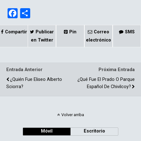
F
C
a
o
ce
m
Compartir
Publicar
Pin
Correo
SMS
b
p
en Twitter
electrónico
o
ar
o
tir
Entrada Anterior
Próxima Entrada
k
¿Quién Fue Eliseo Alberto
¿Qué Fue El Prado O Parque
Sciorra?
Español De Chivilcoy?
Volver arriba
Móvil
Escritorio