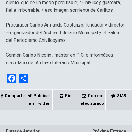
siento, que de un modo perdurable, / Chivilcoy guardará,
fiel e imborrable, / esa imagen sonriente de Carlitos.
Procurador Carlos Armando Costanzo, fundador y director
– organizador del Archivo Literario Municipal y el Salón
del Periodismo Chivilcoyano.
Germán Carlos Nicolini, máster en P. C. e Informática,
secretario del Archivo Literario Municipal.
F
C
a
o
ce
m
Compartir
Publicar
Pin
Correo
SMS
b
p
en Twitter
electrónico
o
ar
o
tir
Entrada Anterior
Próxima Entrada