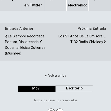
ce
m
b
p
en Twitter
electrónico
o
ar
o
tir
Entrada Anterior
Próxima Entrada
k
La Siempre Recordada
Los 51 Años De La Emisora L.
Poetisa, Bibliotecaria Y
T. 32 Radio Chivilcoy
Docente, Eloísa Gutiérrez
(Musmée)
Volver arriba
Móvil
Escritorio
Todos los derechos reservados